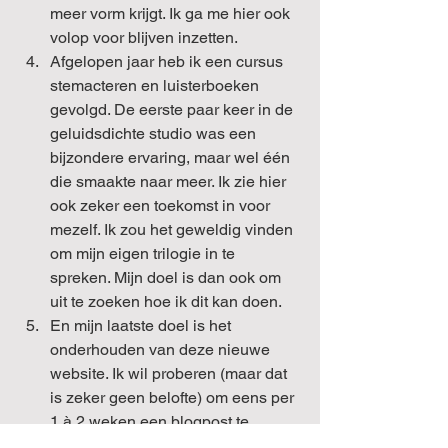
meer vorm krijgt. Ik ga me hier ook 
volop voor blijven inzetten.
Afgelopen jaar heb ik een cursus 
stemacteren en luisterboeken 
gevolgd. De eerste paar keer in de 
geluidsdichte studio was een 
bijzondere ervaring, maar wel één 
die smaakte naar meer. Ik zie hier 
ook zeker een toekomst in voor 
mezelf. Ik zou het geweldig vinden 
om mijn eigen trilogie in te 
spreken. Mijn doel is dan ook om 
uit te zoeken hoe ik dit kan doen.
En mijn laatste doel is het 
onderhouden van deze nieuwe 
website. Ik wil proberen (maar dat 
is zeker geen belofte) om eens per 
1 à 2 weken een blogpost te 
maken en om ook af en toe wat 